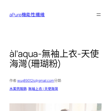
跳
至
aPure機能性纖維
主
要
內
容
àl’aqua-無袖上衣-天使
海灣(珊瑚粉)
作者:
wuy890124@gmail.com
分類:
水美悠服飾
, 
無袖上衣 | 天使海灣