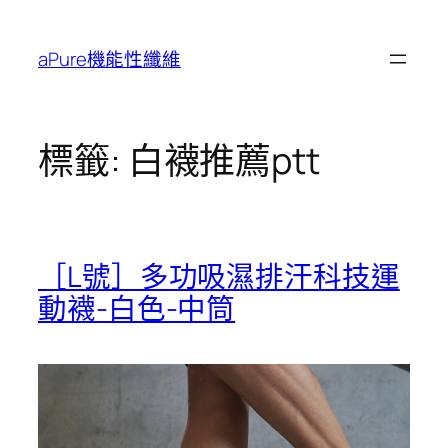
跳
至
aPure機能性纖維
主
要
內
容
標籤:
白襪推薦ptt
［L號］多功吸濕排汗科技運
動襪-白色-中筒