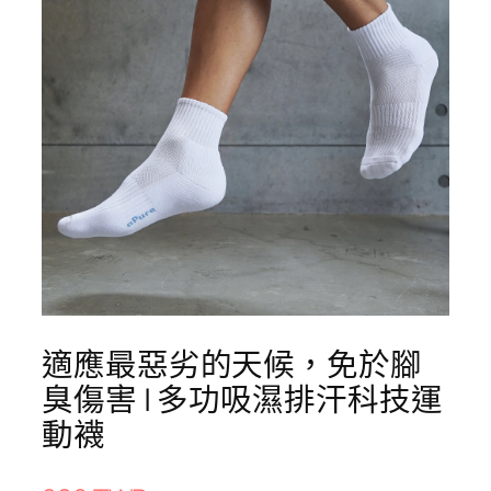
適應最惡劣的天候，免於腳
臭傷害 | 多功吸濕排汗科技運
動襪