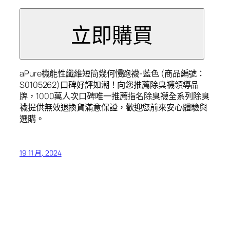
aPure機能性纖維短筒幾何慢跑襪-藍色 (商品編號：
S0105262)口碑好評如潮！向您推薦除臭襪領導品
牌，1000萬人次口碑唯一推薦指名除臭襪全系列除臭
襪提供無效退換貨滿意保證，歡迎您前來安心體驗與
選購。
19 11 月, 2024