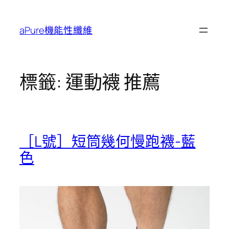
跳
至
aPure機能性纖維
主
要
內
容
標籤:
運動襪 推薦
［L號］短筒幾何慢跑襪-藍
色