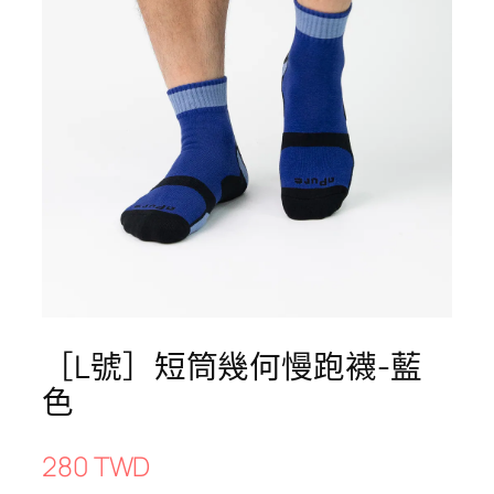
［L號］短筒幾何慢跑襪-藍
色
280 TWD