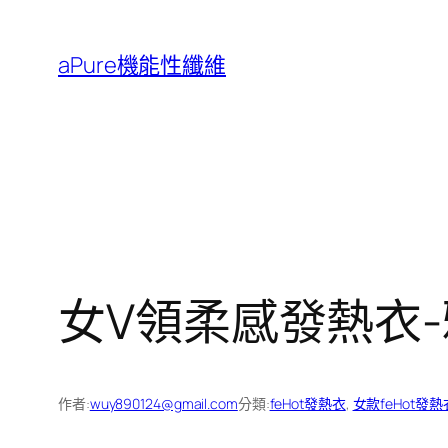
跳
至
aPure機能性纖維
主
要
內
容
女V領柔感發熱衣
作者:
wuy890124@gmail.com
分類:
feHot發熱衣
, 
女款feHot發熱