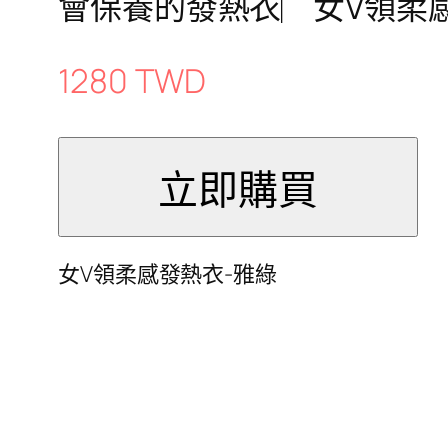
會保養的發熱衣︳女V領柔
1280 TWD
女V領柔感發熱衣-雅綠