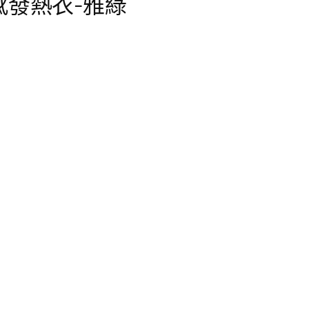
感發熱衣-雅綠