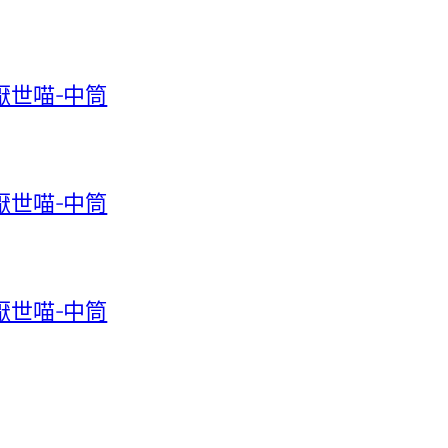
-厭世喵-中筒
-厭世喵-中筒
-厭世喵-中筒