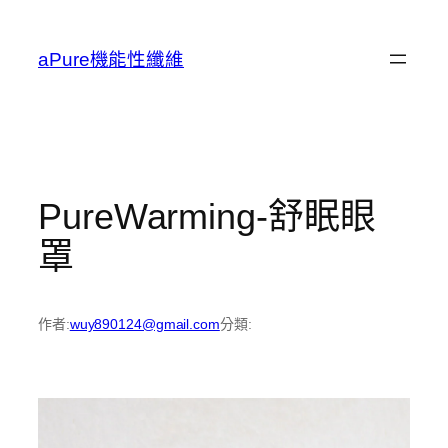
跳
至
aPure機能性纖維
主
要
內
容
PureWarming-舒眠眼
罩
作者:
wuy890124@gmail.com
分類: