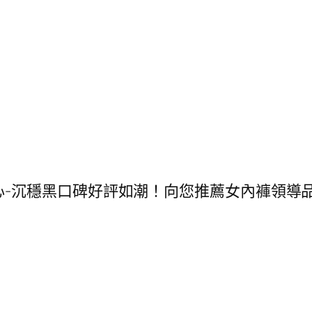
g-好暖背心-沉穩黑口碑好評如潮！向您推薦女內褲