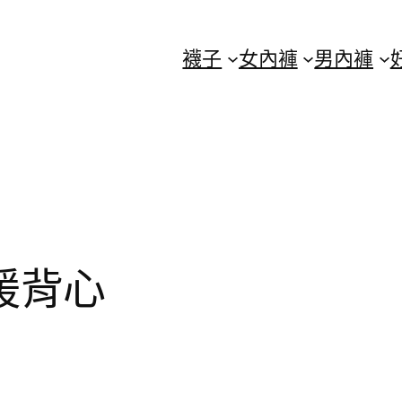
襪子
女內褲
男內褲
好暖背心