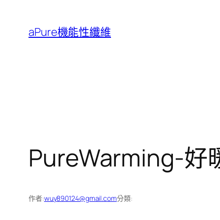
跳
至
aPure機能性纖維
主
要
內
容
PureWarming-
作者:
wuy890124@gmail.com
分類: