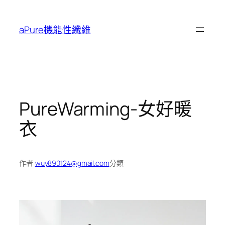
跳
至
aPure機能性纖維
主
要
內
容
PureWarming-女好暖
衣
作者:
wuy890124@gmail.com
分類: