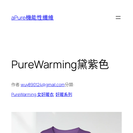
跳
至
aPure機能性纖維
主
要
內
容
PureWarming黛紫色
作者:
wuy890124@gmail.com
分類:
PureWarming 女好暖衣
, 
好暖系列