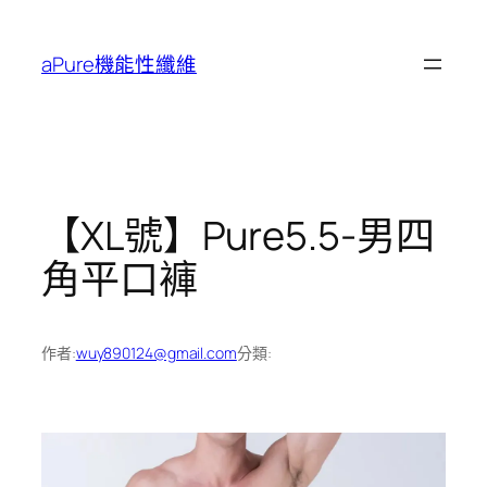
跳
至
aPure機能性纖維
主
要
內
容
【XL號】Pure5.5-男四
角平口褲
作者:
wuy890124@gmail.com
分類: