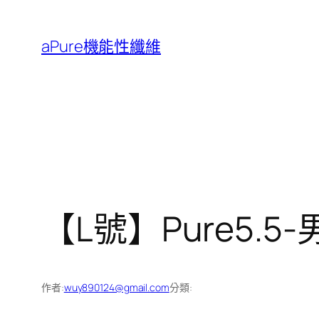
跳
至
aPure機能性纖維
主
要
內
容
【L號】Pure5.
作者:
wuy890124@gmail.com
分類: