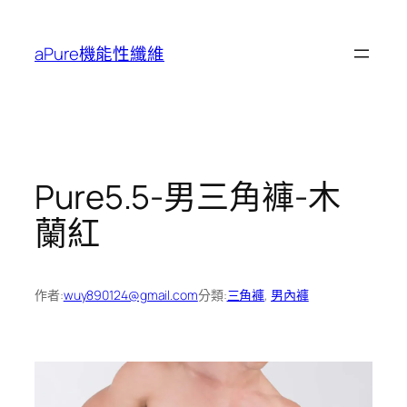
跳
至
aPure機能性纖維
主
要
內
容
Pure5.5-男三角褲-木
蘭紅
作者:
wuy890124@gmail.com
分類:
三角褲
, 
男內褲