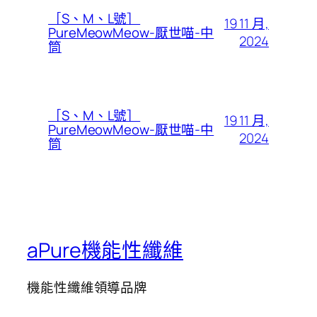
［S、M、L號］
19 11 月,
PureMeowMeow-厭世喵-中
2024
筒
［S、M、L號］
19 11 月,
PureMeowMeow-厭世喵-中
2024
筒
aPure機能性纖維
機能性纖維領導品牌