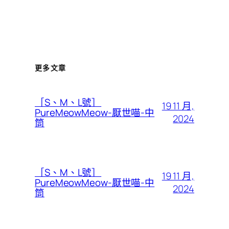
更多文章
［S、M、L號］
19 11 月,
PureMeowMeow-厭世喵-中
2024
筒
［S、M、L號］
19 11 月,
PureMeowMeow-厭世喵-中
2024
筒