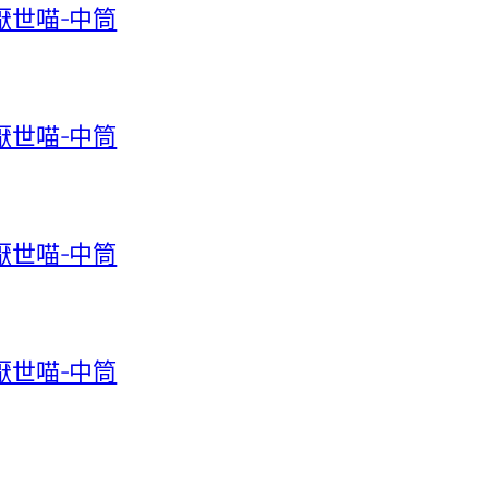
-厭世喵-中筒
-厭世喵-中筒
-厭世喵-中筒
-厭世喵-中筒