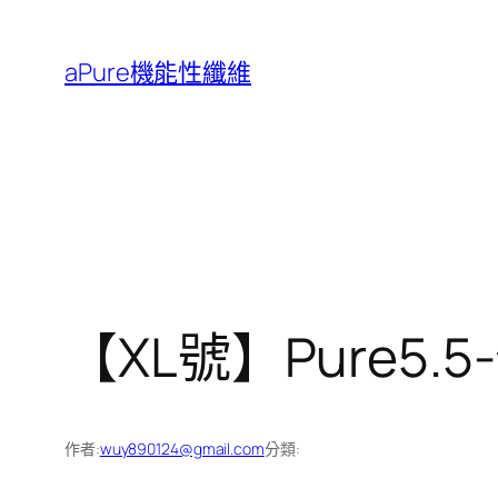
跳
至
aPure機能性纖維
主
要
內
容
【XL號】Pure5.
作者:
wuy890124@gmail.com
分類: