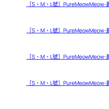
［S、M、L號］PureMeowMeow
［S、M、L號］PureMeowMeow
［S、M、L號］PureMeowMeow
［S、M、L號］PureMeowMeow