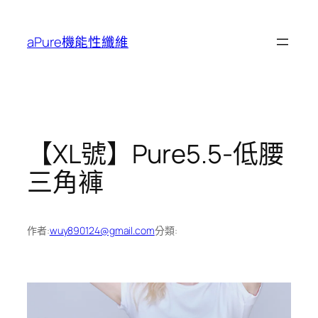
跳
至
aPure機能性纖維
主
要
內
容
【XL號】Pure5.5-低腰
三角褲
作者:
wuy890124@gmail.com
分類: