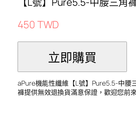
【L號】Pure5.5-中腰三角
450 TWD
aPure機能性纖維【L號】Pure5.
褲提供無效退換貨滿意保證，歡迎您前