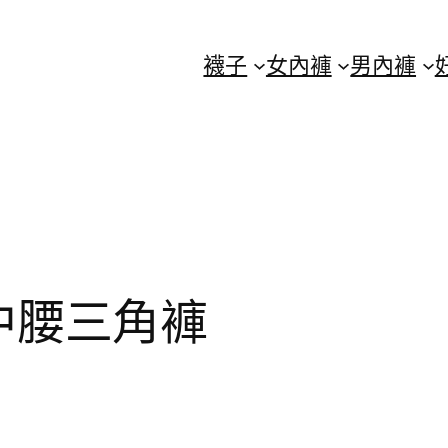
襪子
女內褲
男內褲
-中腰三角褲