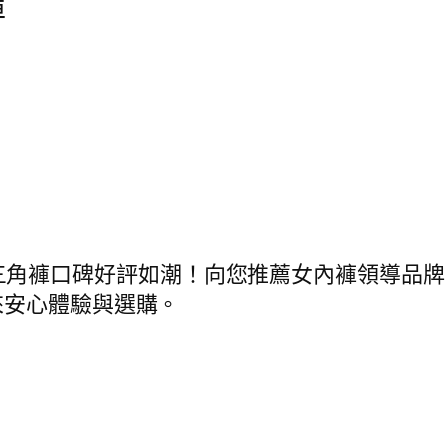
褲
5-中腰三角褲口碑好評如潮！向您推薦女內褲領導
來安心體驗與選購。