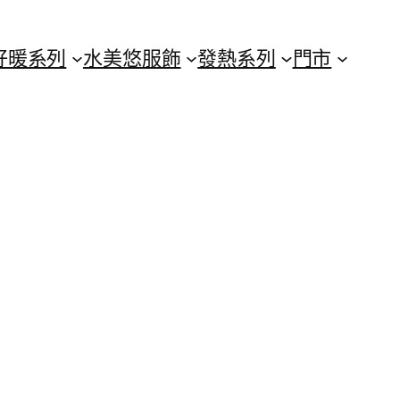
好暖系列
水美悠服飾
發熱系列
門市