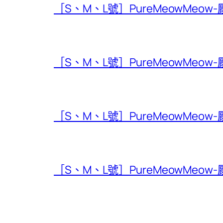
［S、M、L號］PureMeowMeow
［S、M、L號］PureMeowMeow
［S、M、L號］PureMeowMeow
［S、M、L號］PureMeowMeow