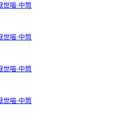
-厭世喵-中筒
-厭世喵-中筒
-厭世喵-中筒
-厭世喵-中筒