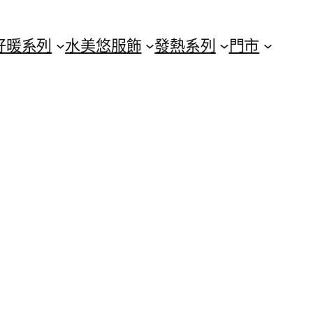
好暖系列
水美悠服飾
發熱系列
門市