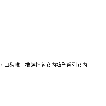
品牌，口碑唯一推薦指名女內褲全系列女內