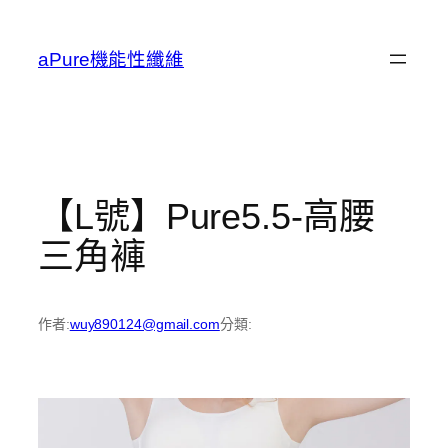
跳
至
aPure機能性纖維
主
要
內
容
【L號】Pure5.5-高腰
三角褲
作者:
wuy890124@gmail.com
分類: