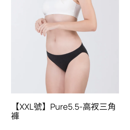
【XXL號】Pure5.5-高衩三角
褲