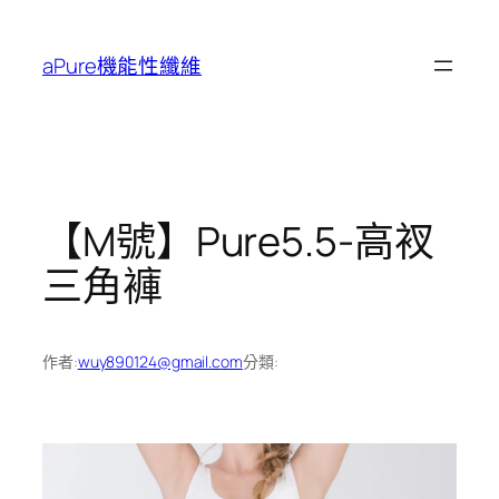
跳
至
aPure機能性纖維
主
要
內
容
【M號】Pure5.5-高衩
三角褲
作者:
wuy890124@gmail.com
分類: