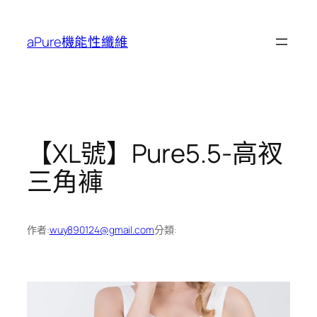
跳
至
aPure機能性纖維
主
要
內
容
【XL號】Pure5.5-高衩
三角褲
作者:
wuy890124@gmail.com
分類: