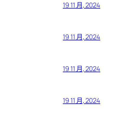
19 11 月, 2024
19 11 月, 2024
19 11 月, 2024
19 11 月, 2024