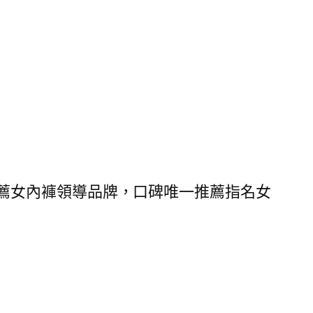
向您推薦女內褲領導品牌，口碑唯一推薦指名女