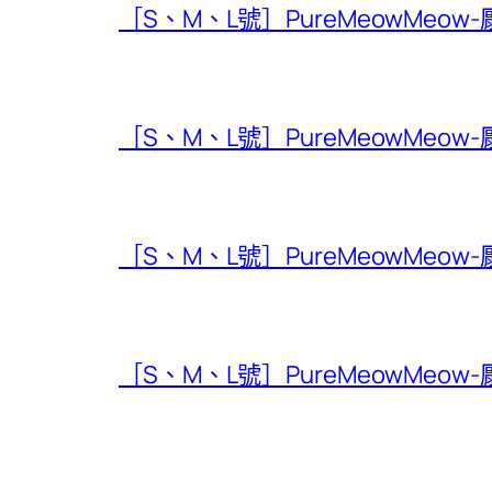
［S、M、L號］PureMeowMeow
［S、M、L號］PureMeowMeow
［S、M、L號］PureMeowMeow
［S、M、L號］PureMeowMeow