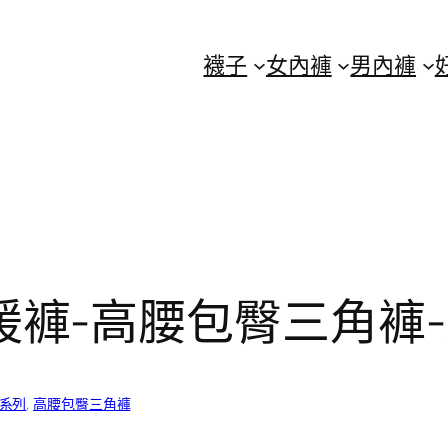
襪子
女內褲
男內褲
g-好暖褲-高腰包臀三角褲
系列
, 
高腰包臀三角褲