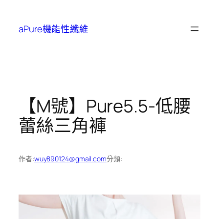
跳
至
aPure機能性纖維
主
要
內
容
【M號】Pure5.5-低腰
蕾絲三角褲
作者:
wuy890124@gmail.com
分類: