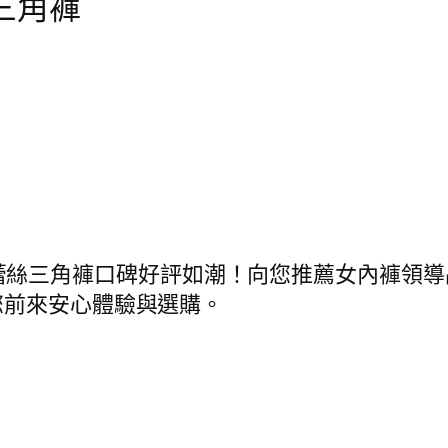
絲三角褲
5-高衩蕾絲三角褲口碑好評如潮！向您推薦女內褲
您前來安心體驗與選購。