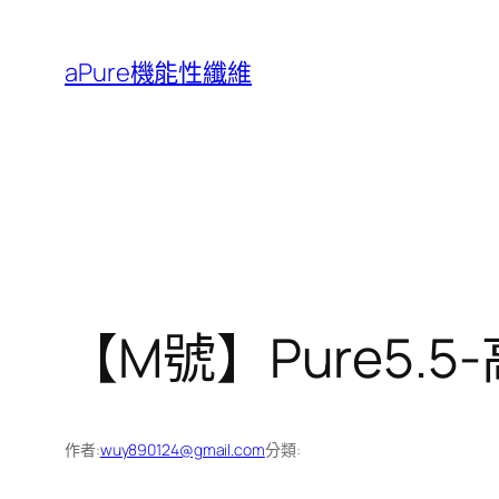
跳
至
aPure機能性纖維
主
要
內
容
【M號】Pure5.
作者:
wuy890124@gmail.com
分類: