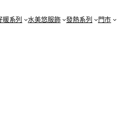
好暖系列
水美悠服飾
發熱系列
門市