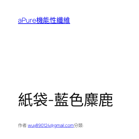
跳
至
aPure機能性纖維
主
要
內
容
紙袋-藍色麋鹿
作者:
wuy890124@gmail.com
分類: